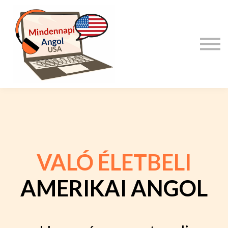
Kurzusok
Ingyenes
Bejelentkezés
Profil Készítés
VALÓ ÉLETBELI
AMERIKAI
ANGOL